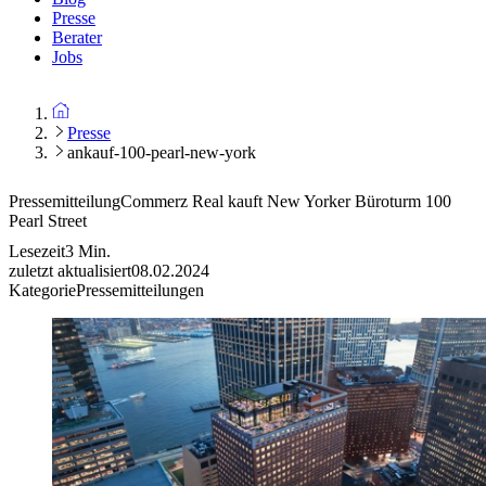
Presse
Berater
Jobs
Presse
ankauf-100-pearl-new-york
Pressemitteilung
Commerz Real kauft New Yorker Büroturm 100
Pearl Street
Lesezeit
3
Min.
zuletzt aktualisiert
08.02.2024
Kategorie
Pressemitteilungen