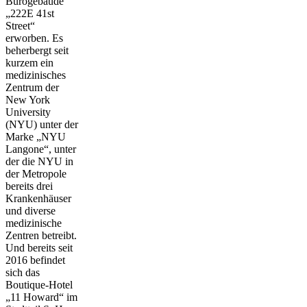
Bürogebäude
„222E 41st
Street“
erworben. Es
beherbergt seit
kurzem ein
medizinisches
Zentrum der
New York
University
(NYU) unter der
Marke „NYU
Langone“, unter
der die NYU in
der Metropole
bereits drei
Krankenhäuser
und diverse
medizinische
Zentren betreibt.
Und bereits seit
2016 befindet
sich das
Boutique-Hotel
„11 Howard“ im