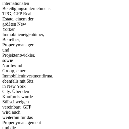
internationalen
Beteiligungsunternehmens
TPG, GFP Real
Estate, einem der
größten New
Yorker
Immobilieneigentümer,
Betreiber,
Propertymanager
und
Projektentwickler,
sowie
Northwind
Group, einer
Immobilieninvestmentfirma,
ebenfalls mit Sitz
in New York
City. Über den
Kaufpreis wurde
Stillschweigen
vereinbart. GFP
wird auch
weiterhin für das
Propertymanagement
und die