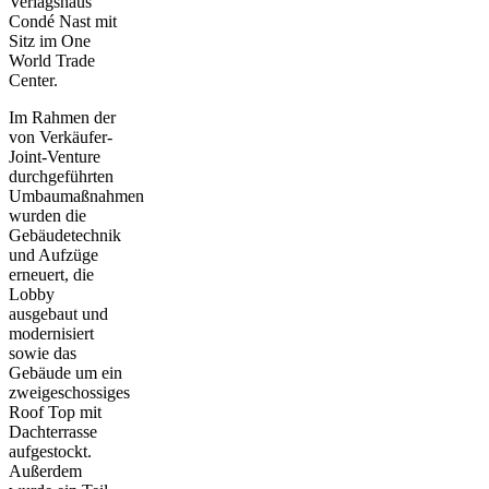
Verlagshaus
Condé Nast mit
Sitz im One
World Trade
Center.
Im Rahmen der
von Verkäufer-
Joint-Venture
durchgeführten
Umbaumaßnahmen
wurden die
Gebäudetechnik
und Aufzüge
erneuert, die
Lobby
ausgebaut und
modernisiert
sowie das
Gebäude um ein
zweigeschossiges
Roof Top mit
Dachterrasse
aufgestockt.
Außerdem