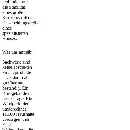
verbinden wir
die Stabilität
eines großen
Konzerns mit der
Entscheidungsfreiheit
eines
spezialisierten
Hauses.
Was uns antreibt
Sachwerte sind
keine abstrakten
Finanzprodukte
– sie sind real,
greifbar und
beständig. Ein
Bürogebäude in
bester Lage. Ein
Windpark, der
umgerechnet
11.000 Haushalte
versorgen kann.
Eine
Wohnanlage, die