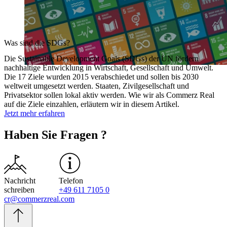
Was sind die SDGs?
Die Sustainable Development Goals (SDGs) der UN fördern
nachhaltige Entwicklung in Wirtschaft, Gesellschaft und Umwelt.
Die 17 Ziele wurden 2015 verabschiedet und sollen bis 2030
weltweit umgesetzt werden. Staaten, Zivilgesellschaft und
Privatsektor sollen lokal aktiv werden. Wie wir als Commerz Real
auf die Ziele einzahlen, erläutern wir in diesem Artikel.
Jetzt mehr erfahren
Haben Sie Fragen ?
Nachricht
Telefon
schreiben
+49 611 7105 0
cr@commerzreal.com