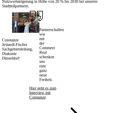
Nutzwertsteigerung in Höhe von 20 % bis 2030 bei unseren
Stadtteilpartnern.
Partnerschaften
wie
mit
Constanze
der
Jestaedt-Fischer
Commerz
Sachgebietsleitung,
Real
Diakonie
schenken
Düsseldorf
uns
eine
ganz
neue
Freiheit.
Hier geht es zum
Interview mit
Constanze