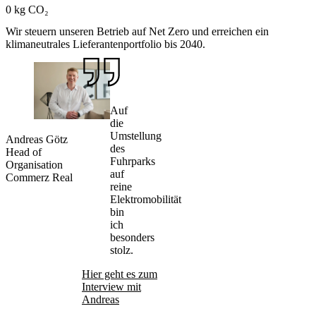
0 kg CO₂
Wir steuern unseren Betrieb auf Net Zero und erreichen ein
klimaneutrales Lieferantenportfolio bis 2040.
Auf
die
Umstellung
Andreas Götz
des
Head of
Fuhrparks
Organisation
auf
Commerz Real
reine
Elektromobilität
bin
ich
besonders
stolz.
Hier geht es zum
Interview mit
Andreas