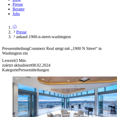
Presse
Berater
Jobs
Presse
ankauf-1900-n-street-washington
Pressemitteilung
Commerz Real steigt mit „1900 N Street“ in
Washington ein
Lesezeit
3
Min.
zuletzt aktualisiert
08.02.2024
Kategorie
Pressemitteilungen