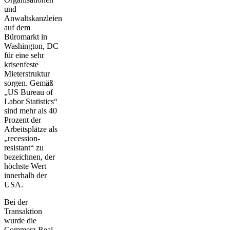
und
Anwaltskanzleien
auf dem
Büromarkt in
Washington, DC
für eine sehr
krisenfeste
Mieterstruktur
sorgen. Gemäß
„US Bureau of
Labor Statistics“
sind mehr als 40
Prozent der
Arbeitsplätze als
„recession-
resistant“ zu
bezeichnen, der
höchste Wert
innerhalb der
USA.
Bei der
Transaktion
wurde die
Commerz Real